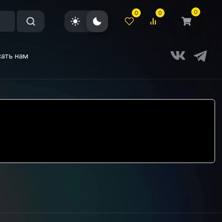
0
0
0
ать нам